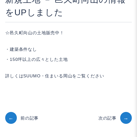
をUPしました
☆邑久町向山の土地販売中！
・建築条件なし
・150坪以上の広々とした土地
詳しくは
SUUMO
・
住まいる岡山
をご覧ください
投
前の記事
次の記事
稿
ナ