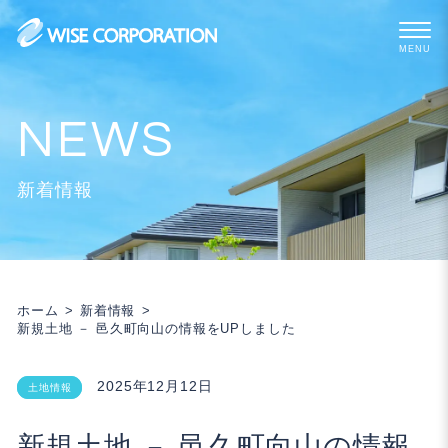
Skip
to
content
新着情報
ホーム
新着情報
新規土地 － 邑久町向山の情報をUPしました
2025年12月12日
土地情報
新規土地 － 邑久町向山の情報