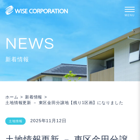
Skip
to
content
新着情報
ホーム
新着情報
土地情報更新 － 東区金田分譲地【残り1区画】になりました
2025年11月12日
土地情報
土地情報更新 － 東区金田分譲