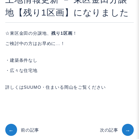
地【残り1区画】になりました
☆東区金田の分譲地、
残り1区画
！
ご検討中の方はお早めに…！
・建築条件なし
・広々な住宅地
詳しくは
SUUMO
・
住まいる岡山
をご覧ください
投
前の記事
次の記事
稿