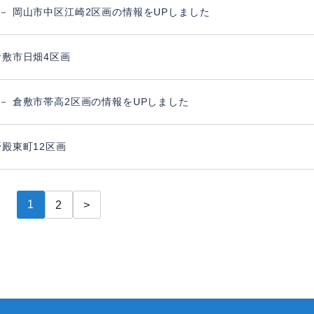
 － 岡山市中区江崎2区画の情報をUPしました
倉敷市日畑4区画
 － 倉敷市帯高2区画の情報をUPしました
野殿東町12区画
1
2
>